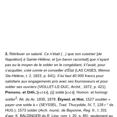
2.
Rétribuer un salarié.
Ce n'était (...) que son cuisinier
[
de
Napoléon
]
à Sainte-Hélène; et
[
un baron racontait
]
que n'ayant
pas eu le moyen de le solder en le congédiant, il l'avait, pour
s'acquitter, créé comte et conseiller d'État
(LAS CASES,
Mémor.
Ste-Hélène
, t. 2, 1823, p. 641).
Il lui faut 40 000 francs pour
satisfaire aux engagements pris avec ses fournisseurs et pour
solder ses ouvriers
(VIOLLET-LE-DUC,
Archit.
, 1872, p. 421).
Prononc. et Orth.:
[
],
(
il
) solde
[
]. Homon. et homogr.
2
solder
. Att. ds
Ac.
1835, 1878.
Étymol. et Hist.
1527
soulder
«
payer une solde à » (SEYSSEL,
Trad. Thucydide
, IV, 7, 128 r ° ds
HUG.); 1573
solder
(
Arch. munic. de Bayonne, Reg. fr.
, I, 331
d'apr. K. BALDINGER ds
R. Ling. rom.
t. 20, p. 85), seulement au