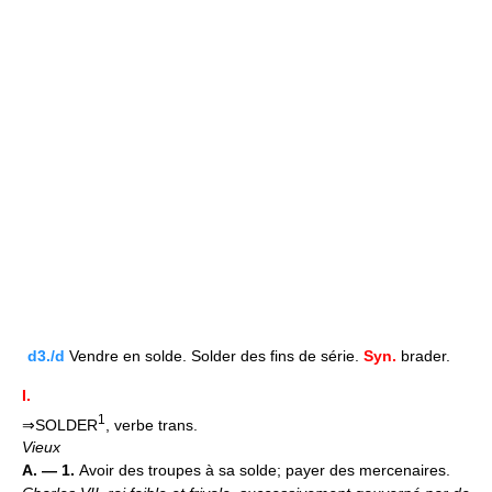
d3./d
Vendre en solde. Solder des fins de série.
Syn.
brader.
I.
1
⇒SOLDER
, verbe trans.
Vieux
A. — 1.
Avoir des troupes à sa solde; payer des mercenaires.