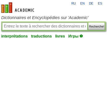
RU
EN
DE
ES
fr-academic.com
Dictionnaires et Encyclopédies sur 'Academic'
Recherche!
interprétations
traductions
livres
Игры ⚽