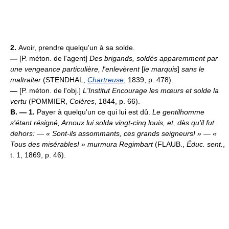
2.
Avoir, prendre quelqu'un à sa solde.
—
[P. méton. de l'agent]
Des brigands, soldés apparemment par
une vengeance particulière, l'enlevèrent
[
le marquis
]
sans le
maltraiter
(STENDHAL,
Chartreuse
, 1839, p. 478).
—
[P. méton. de l'obj.]
L'Institut Encourage les mœurs et solde la
vertu
(POMMIER,
Colères
, 1844, p. 66).
B. — 1.
Payer à quelqu'un ce qui lui est dû.
Le gentilhomme
s'étant résigné, Arnoux lui solda vingt-cinq louis, et, dès qu'il fut
dehors: — « Sont-ils assommants, ces grands seigneurs! » — «
Tous des misérables! » murmura Regimbart
(FLAUB.,
Éduc. sent.
,
t. 1, 1869, p. 46).