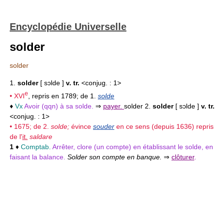
Encyclopédie Universelle
solder
solder
1.
solder
[ sɔlde ]
v. tr.
<conjug. : 1>
e
•
XVI
, repris en 1789; de 1.
solde
♦
Vx
Avoir (qqn) à sa solde.
⇒
payer.
solder 2.
solder
[ sɔlde ]
v. tr.
<conjug. : 1>
• 1675; de 2.
solde;
évince
souder
en ce sens (depuis 1636) repris
de l'
it.
saldare
1
♦
Comptab.
Arrêter, clore (un compte) en établissant le solde, en
faisant la balance.
Solder son compte en banque.
⇒
clôturer
.