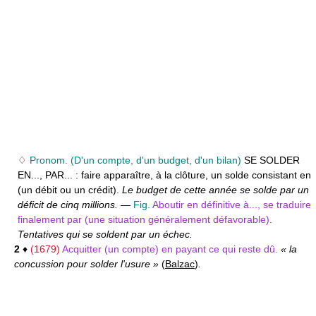
♢
Pronom.
(D'un compte, d'un budget, d'un bilan)
SE SOLDER
EN..., PAR... :
faire apparaître, à la clôture, un solde consistant en
(un débit ou un crédit).
Le budget de cette année se solde par un
déficit de cinq millions.
—
Fig.
Aboutir en définitive à..., se traduire
finalement par (une situation généralement défavorable).
Tentatives qui se soldent par un échec.
2
♦
(1679)
Acquitter (un compte) en payant ce qui reste dû.
« la
concussion pour solder l'usure »
(
Balzac
)
.