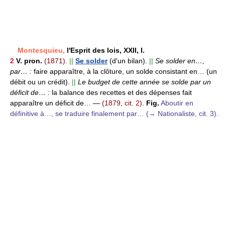
Montesquieu,
l'Esprit des lois, XXII, I.
2
V. pron.
(1871).
||
Se solder
(d'un bilan).
||
Se solder en…,
par… :
faire apparaître, à la clôture, un solde consistant en… (un
débit ou un crédit).
||
Le budget de cette année se solde par un
déficit de… :
la balance des recettes et des dépenses fait
apparaître un déficit de…
—
(1879, cit. 2).
Fig.
Aboutir en
définitive à…, se traduire finalement par… (→ Nationaliste, cit. 3).