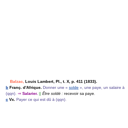
Balzac,
Louis Lambert, Pl., t. X, p. 411 (1833).
b
Franç. d'Afrique.
Donner une «
solde
», une paye, un salaire à
(qqn).
⇒
Salarier.
||
Être soldé :
recevoir sa paye.
c
Vx.
Payer ce qui est dû à (qqn).