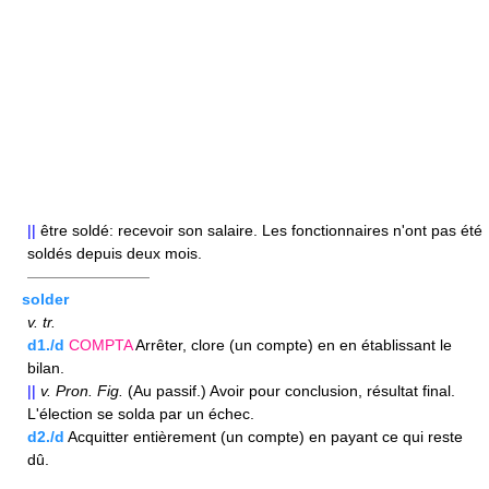
||
être soldé: recevoir son salaire. Les fonctionnaires n'ont pas été
soldés depuis deux mois.
————————
solder
v.
tr.
d1./d
COMPTA
Arrêter, clore (un compte) en en établissant le
bilan.
||
v.
Pron.
Fig.
(Au passif.) Avoir pour conclusion, résultat final.
L'élection se solda par un échec.
d2./d
Acquitter entièrement (un compte) en payant ce qui reste
dû.