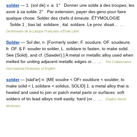
solder
— 1. (sol dé) v. a. 1° Donner une solde à des troupes, les
avoir à sa solde. 2° Par extension, payer des gens pour faire
quelque chose. Solder des chefs d émeute. ÉTYMOLOGIE
Solde 1 ; bas lat. solidare ; ital. soldare. Le prov. disait… …
Dictionnaire de la Langue Française d'Émile Littré
Solder
— Sol der, n. [Formerly soder; F. soudure, OF. soudeure,
fr. OF. & F. souder to solder, L. solidare to fasten, to make solid.
See {Solid}, and cf. {Sawder}.] A metal or metallic alloy used when
melted for uniting adjacent metallic edges or… …
The Collaborative
International Dictionary of English
solder
— [säd′ər] n. [ME soudre < OFr souldure < soulder, to
make solid < L solidare < solidus, SOLID] 1. a metal alloy that is
heated and used to join or patch metal parts or surfaces: soft
solders of tin lead alloys melt easily; hard (or… …
English World
dictionary