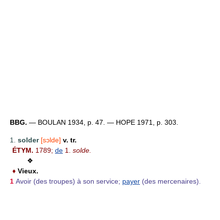
BBG.
— BOULAN 1934, p. 47. — HOPE 1971, p. 303.
1.
solder
[sɔlde]
v. tr.
ÉTYM.
1789;
de
1.
solde.
❖
♦
Vieux.
1
Avoir (des troupes) à son service;
payer
(des mercenaires).