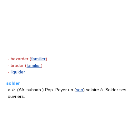
- bazarder (
familier
)
- brader (
familier
)
-
liquider
solder
v.
tr.
(Afr. subsah.) Pop. Payer un (
son
) salaire à. Solder ses
ouvriers.