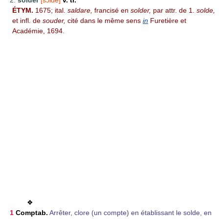
2.
solder
[sɔlde]
v. tr.
ÉTYM.
1675; ital.
saldare,
francisé en
solder,
par attr. de
1.
solde,
et infl. de
souder,
cité dans le même sens
in
Furetière et
Académie, 1694.
❖
1
Comptab.
Arrêter, clore (un compte) en établissant le solde, en