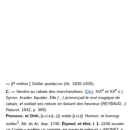
—
[
P. méton.
]
Solder quelqu'un
(
Ac.
1835-1935).
e
e
C. —
Vendre au rabais des marchandises. (
Dict
. XIX
et XX
s.).
Synon.
brader, liquider
.
Elle (...) prononçait le mot magique de
rabais, et soldait ses rebuts en faisant des heureux
(REYBAUD,
J.
Paturot
, 1842, p. 389).
Prononc. et Orth.:
[
],
(
il
) solde
[
]. Homon. et homogr.
1
solder
. Att. ds
Ac.
dep. 1740.
Étymol. et Hist. I. 1.
1636
souder
un Conte
« arrêter un compte, en payer le reliquat » (MONET, p.