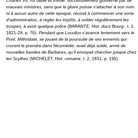
Charles VII, roi faible et frivole, successivement gouverné par de
mauvais ministres, sans que la gloire puisse s'attacher à son nom
ni à aucun autre de cette époque, réussit à commencer une sorte
d'administration, à régler les impôts, à solder régulièrement les
troupes, à avoir quelque police
(BARANTE,
Hist. ducs Bourg.
, t. 1,
1821-24, p. 76).
Pendant que Lucullus s'avance lentement vers le
Pont, Mithridate, se jouant de la poursuite de ses ennemis qui
crurent le prendre dans Nicomédie, avait déjà soldé, armé de
nouvelles bandes de Barbares, qu'il envoyait chercher jusque chez
les Scythes
(MICHELET,
Hist. romaine
, t. 2, 1831, p. 195).