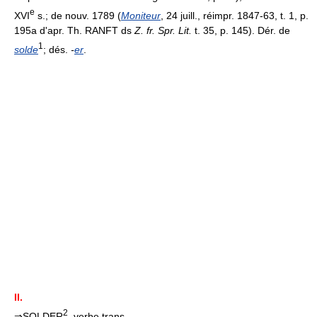
e
XVI
s.; de nouv. 1789 (
Moniteur
, 24 juill., réimpr. 1847-63, t. 1, p.
195a d'apr. Th. RANFT ds
Z. fr. Spr. Lit.
t. 35, p. 145). Dér. de
1
solde
; dés.
-
er
.
II.
2
⇒SOLDER
, verbe trans.