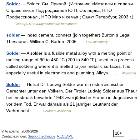
Solder
— Solder. См. Припой. (Источник: «Металлы и сплавы.
Справочник.» Под редакцией Ю.П. Солнцева; НПО
Профессионал , НПО Мир и семья ; Санкт Петербург, 2003 г.)
…
Словарь металлургических терминов
solder
— index cement, connect (join together) Burton s Legal
Thesaurus. William C. Burton. 2006 …
Law dictionary
Solder
— A solder is a fusible metal alloy with a melting point or
melting range of 90 to 450 °C (200 to 840 °F), used in a process
called soldering where it is melted to join metallic surfaces. It is
especially useful in electronics and plumbing. Alloys… …
Wikipedia
Sölder
— Hofrat Dr. Ludwig Sölder war ein österreichischer
Gerechter unter den Völkern. Der Tiroler Ludwig Sölder aus Thaur
bei Innsbruck bewahrte 1943 zwei jüdische Frauen in Jugoslawien
vor dem Tod. Er war damals als 21 jähriger Leutnant der
Wehrmacht… …
Deutsch Wikipedia
© Academic, 2000-2026
18+
Contactez-nous:
Support technique
,
RÉCLAME