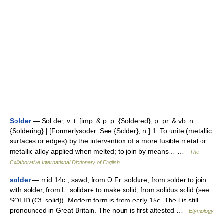
Solder
— Sol der, v. t. [imp. & p. p. {Soldered}; p. pr. & vb. n.
{Soldering}.] [Formerlysoder. See {Solder}, n.] 1. To unite (metallic
surfaces or edges) by the intervention of a more fusible metal or
metallic alloy applied when melted; to join by means… …
The
Collaborative International Dictionary of English
solder
— mid 14c., sawd, from O.Fr. soldure, from solder to join
with solder, from L. solidare to make solid, from solidus solid (see
SOLID (Cf. solid)). Modern form is from early 15c. The l is still
pronounced in Great Britain. The noun is first attested …
Etymology