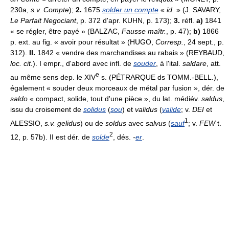
230a,
s.v. Compte
);
2.
1675
solder un compte
«
id.
» (J. SAVARY,
Le Parfait Negociant
, p. 372 d'apr. KUHN, p. 173);
3.
réfl.
a)
1841
« se régler, être payé » (BALZAC,
Fausse maîtr.
, p. 47);
b)
1866
p. ext. au fig. « avoir pour résultat » (HUGO,
Corresp.
, 24 sept., p.
312).
II.
1842 « vendre des marchandises au rabais » (REYBAUD,
loc. cit.
). I empr., d'abord avec infl. de
souder
, à l'ital.
saldare
, att.
e
au même sens dep. le XIV
s. (PÉTRARQUE ds TOMM.-BELL.),
également « souder deux morceaux de métal par fusion », dér. de
saldo
« compact, solide, tout d'une pièce », du lat. médiév.
saldus
,
issu du croisement de
solidus
(
sou
) et
validus
(
valide
; v.
DEI
et
1
ALESSIO,
s.v. gelidus
) ou de
soldus
avec
salvus
(
sauf
; v.
FEW
t.
2
12, p. 57b). II est dér. de
solde
, dés.
-
er
.