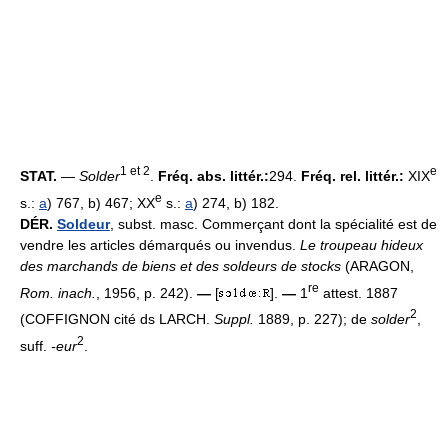
1 et 2
e
STAT.
—
Solder
.
Fréq. abs. littér.:
294.
Fréq. rel. littér.:
XIX
e
s.:
a
) 767, b) 467; XX
s.:
a
) 274, b) 182.
DÉR.
Soldeur
, subst. masc. Commerçant dont la spécialité est de
vendre les articles démarqués ou invendus.
Le troupeau hideux
des marchands de biens et des soldeurs de stocks
(ARAGON,
re
Rom. inach.
, 1956, p. 242).
—
[
].
—
1
attest. 1887
2
(COFFIGNON cité ds LARCH.
Suppl.
1889, p. 227); de
solder
,
2
suff.
-eur
.