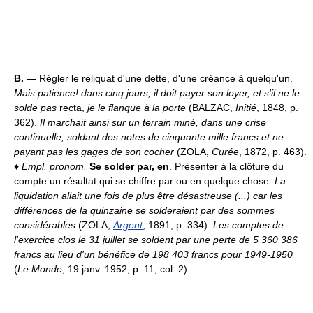
B. —
Régler le reliquat d'une dette, d'une créance à quelqu'un.
Mais patience! dans cinq jours, il doit payer son loyer, et s'il ne le
solde pas
recta,
je le flanque à la porte
(BALZAC,
Initié
, 1848, p.
362).
Il marchait ainsi sur un terrain miné, dans une crise
continuelle, soldant des notes de cinquante mille francs et ne
payant pas les gages de son cocher
(ZOLA,
Curée
, 1872, p. 463).
♦
Empl. pronom.
Se solder par, en
. Présenter à la clôture du
compte un résultat qui se chiffre par ou en quelque chose.
La
liquidation allait une fois de plus être désastreuse (...) car les
différences de la quinzaine se solderaient par des sommes
considérables
(ZOLA,
Argent
, 1891, p. 334).
Les comptes de
l'exercice clos le 31 juillet se soldent par une perte de 5 360 386
francs au lieu d'un bénéfice de 198 403 francs pour 1949-1950
(
Le Monde
, 19 janv. 1952, p. 11, col. 2).