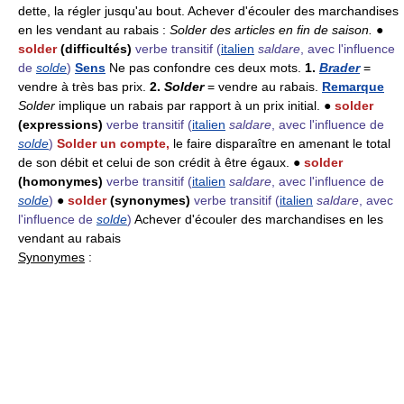
dette, la régler jusqu'au bout. Achever d'écouler des marchandises
en les vendant au rabais :
Solder des articles en fin de saison.
●
solder
(difficultés)
verbe transitif
(
italien
saldare
, avec l'influence
de
solde
)
Sens
Ne pas confondre ces deux mots.
1.
Brader
=
vendre à très bas prix.
2.
Solder
= vendre au rabais.
Remarque
Solder
implique un rabais par rapport à un prix initial. ●
solder
(expressions)
verbe transitif
(
italien
saldare
, avec l'influence de
solde
)
Solder un compte,
le faire disparaître en amenant le total
de son débit et celui de son crédit à être égaux. ●
solder
(homonymes)
verbe transitif
(
italien
saldare
, avec l'influence de
solde
)
●
solder
(synonymes)
verbe transitif
(
italien
saldare
, avec
l'influence de
solde
)
Achever d'écouler des marchandises en les
vendant au rabais
Synonymes
: