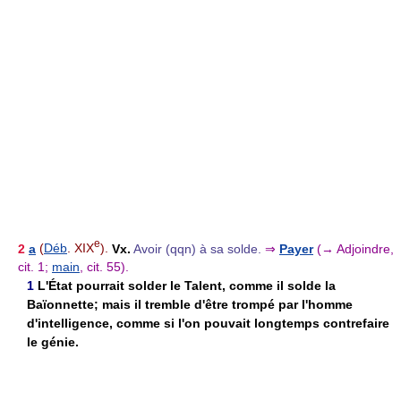
e
2
a
(
Déb
. XIX
).
Vx.
Avoir (qqn) à sa solde.
⇒
Payer
(→ Adjoindre,
cit. 1;
main
, cit. 55).
1
L'État pourrait solder le Talent, comme il solde la
Baïonnette; mais il tremble d'être trompé par l'homme
d'intelligence, comme si l'on pouvait longtemps contrefaire
le génie.