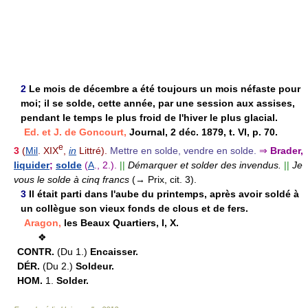
2
Le mois de décembre a été toujours un mois néfaste pour
moi; il se solde, cette année, par une session aux assises,
pendant le temps le plus froid de l'hiver le plus glacial.
Ed. et J. de Goncourt,
Journal, 2 déc. 1879, t. VI, p. 70.
e
3
(
Mil
. XIX
,
in
Littré).
Mettre en solde, vendre en solde.
⇒
Brader,
liquider
;
solde
(
A
., 2.).
||
Démarquer et solder des invendus.
||
Je
vous le solde à cinq francs
(→ Prix, cit. 3).
3
Il était parti dans l'aube du printemps, après avoir soldé à
un collègue son vieux fonds de clous et de fers.
Aragon,
les Beaux Quartiers, I, X.
❖
CONTR.
(Du 1.)
Encaisser.
DÉR.
(Du 2.)
Soldeur.
HOM.
1.
Solder.